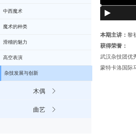
中西魔术
魔术的种类
本期主讲：
黎
滑稽的魅力
获得荣誉：
武汉杂技团优
高空表演
蒙特卡洛国际马
杂技发展与创新
木偶
曲艺