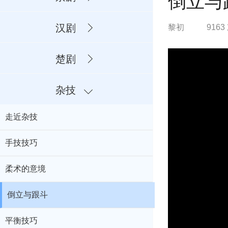
倒立与
汉剧
黎初
916
楚剧
杂技
走近杂技
手技技巧
柔术的意境
倒立与跟斗
平衡技巧