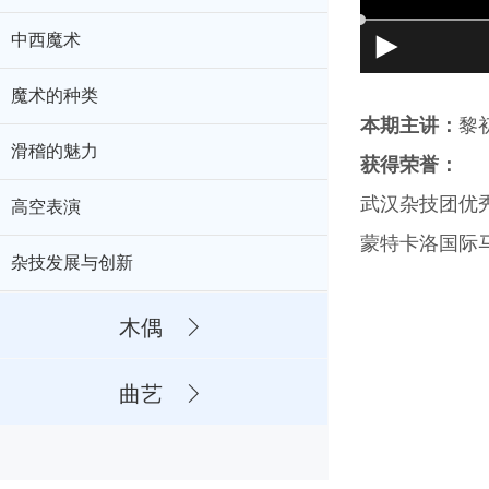
中西魔术
魔术的种类
本期主讲：
黎
滑稽的魅力
获得荣誉：
武汉杂技团优
高空表演
蒙特卡洛国际马
杂技发展与创新
木偶
曲艺