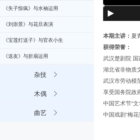
《失子惊疯》与水袖运用
《刘崇景》与花旦表演
本期主讲：
夏
《宝莲灯送子》与官衣小生
获得荣誉：
《送友》与折扇运用
武汉楚剧院 
湖北省非物质
杂技
武汉市劳动模
享受国务院政
木偶
中国艺术节“文
曲艺
中国戏剧“梅花