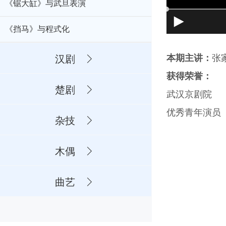
《锯大缸》与武旦表演
《挡马》与程式化
本期主讲：
张
汉剧
获得荣誉：
楚剧
武汉京剧院
优秀青年演员
杂技
木偶
曲艺