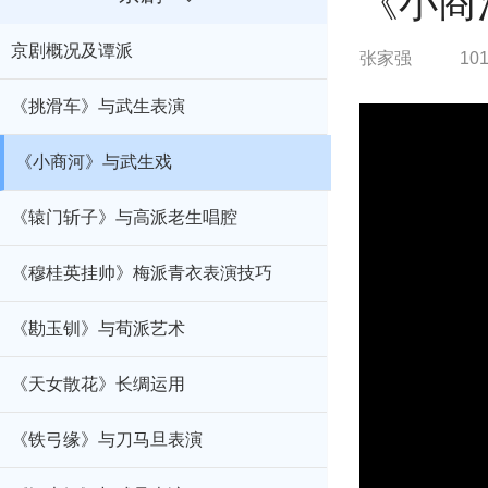
《小商
京剧概况及谭派
张家强
10
《挑滑车》与武生表演
《小商河》与武生戏
《辕门斩子》与高派老生唱腔
《穆桂英挂帅》梅派青衣表演技巧
《勘玉钏》与荀派艺术
《天女散花》长绸运用
《铁弓缘》与刀马旦表演