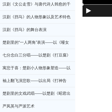
汉剧《文公走雪》与唐代诗人韩愈的千
古名句
汉剧《挡马》的人物形象以及艺术特色
汉剧《挡马》的舞台表演
楚剧里的“一人两角”表演——以《哑女
告状》为例
七分念白三分唱——以楚剧《打豆腐》
为例
寓悲于喜：楚剧小人物形象塑造——以
楚剧《打豆腐》为例
袖上翻飞演悲歌——以出局《打神告
庙》为例
楚剧里的文戏武唱——以楚剧《昭君出
塞》为例
严凤英与严派艺术