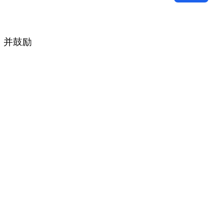
，并鼓励
我你就抱
开放平台