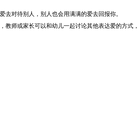
用爱去对待别人，别人也会用满满的爱去回报你。
式，教师或家长可以和幼儿一起讨论其他表达爱的方式
幼儿把故事绘声绘色地表演出来，还可以跟随歌曲《爱
感受拥抱带来的快乐。
限公司
算法推荐相关举报入口