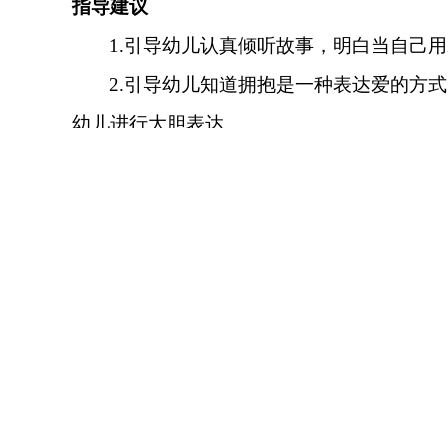
指导建议
1.引导幼儿认真倾听故事，明白当自己
2.引导幼儿知道拥抱是一种表达爱的方
幼儿进行大胆表达。
3.幼儿熟悉情节后，教师可鼓励和配合
抱我》一起做做亲子律动操，在歌曲中再次
参与幼儿：湖北省武汉市直机关育才幼儿园
指导教师：李佳欣
主办：武汉市教育局 技术服务支持：天喻教育科技有