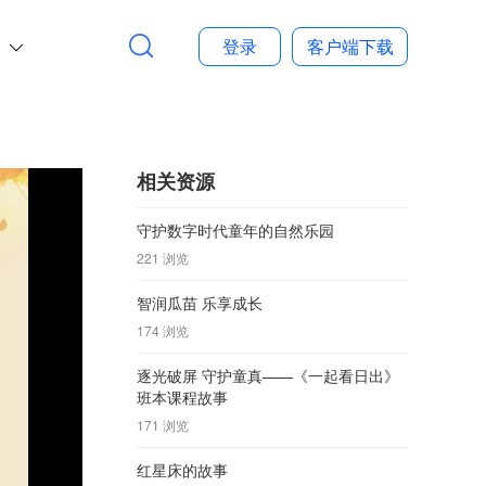
多
登录
客户端下载
相关资源
守护数字时代童年的自然乐园
221 浏览
智润瓜苗 乐享成长
174 浏览
逐光破屏 守护童真——《一起看日出》
班本课程故事
171 浏览
红星床的故事