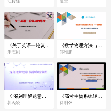
江传佳
夏莹
《关于英语一轮复习的思考》
《数学物理方法与模型建构》
朱志刚
郑维鹏
《 深刻理解题意，揣摩命题意图》
《高考生物系统经复习方法》
郭晓凌
徐明弢